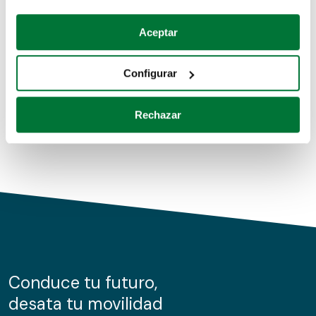
Coches de segunda mano
Si lo permite, también quisiéramos:
Aceptar
Recopilar información sobre su ubicación geográfica
Coches de km0
que puede tener una precisión de varios metros
Configurar
Coches de renting
Identificar su dispositivo analizándolo activamente
para buscar características específicas (huellas
Rechazar
digitales)
Obtenga más información sobre cómo se procesan sus
datos personales y establezca sus preferencias en la
sección de datos
. Puede cambiar o retirar su
consentimiento en cualquier momento en la Declaración
de cookies.
Las cookies de este sitio web se usan para personalizar
el contenido y los anuncios, ofrecer funciones de redes
sociales y analizar el tráfico. Además, compartimos
Conduce tu futuro,
información sobre el uso que haga del sitio web con
desata tu movilidad
nuestros partners de redes sociales, publicidad y análisis