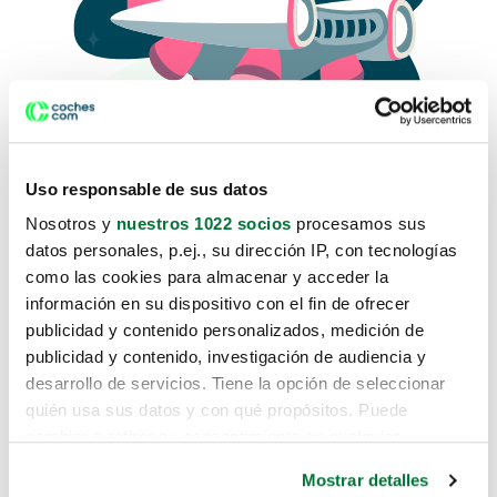
Uso responsable de sus datos
Nosotros y
nuestros 1022 socios
procesamos sus
datos personales, p.ej., su dirección IP, con tecnologías
como las cookies para almacenar y acceder la
Lo sentimos, no sabemos como
información en su dispositivo con el fin de ofrecer
te hemos traido hasta aquí.
publicidad y contenido personalizados, medición de
publicidad y contenido, investigación de audiencia y
desarrollo de servicios. Tiene la opción de seleccionar
Pero puedes encontrar el coche que estás
quién usa sus datos y con qué propósitos. Puede
buscando en alguno de estos enlaces:
cambiar o retirar su consentimiento en cualquier
momento desde la Declaración de cookies o clicando en
Coches nuevos
Mostrar detalles
el Menú de consentimiento.