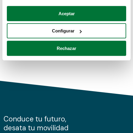
Coches de segunda mano
Si lo permite, también quisiéramos:
Aceptar
Recopilar información sobre su ubicación geográfica
Coches de km0
que puede tener una precisión de varios metros
Configurar
Coches de renting
Identificar su dispositivo analizándolo activamente
para buscar características específicas (huellas
Rechazar
digitales)
Obtenga más información sobre cómo se procesan sus
datos personales y establezca sus preferencias en la
sección de datos
. Puede cambiar o retirar su
consentimiento en cualquier momento en la Declaración
de cookies.
Las cookies de este sitio web se usan para personalizar
el contenido y los anuncios, ofrecer funciones de redes
sociales y analizar el tráfico. Además, compartimos
Conduce tu futuro,
información sobre el uso que haga del sitio web con
desata tu movilidad
nuestros partners de redes sociales, publicidad y análisis