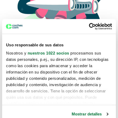
Uso responsable de sus datos
Nosotros y
nuestros 1022 socios
procesamos sus
datos personales, p.ej., su dirección IP, con tecnologías
como las cookies para almacenar y acceder la
Lo sentimos, no sabemos como
información en su dispositivo con el fin de ofrecer
te hemos traido hasta aquí.
publicidad y contenido personalizados, medición de
publicidad y contenido, investigación de audiencia y
desarrollo de servicios. Tiene la opción de seleccionar
Pero puedes encontrar el coche que estás
quién usa sus datos y con qué propósitos. Puede
buscando en alguno de estos enlaces:
cambiar o retirar su consentimiento en cualquier
momento desde la Declaración de cookies o clicando en
Coches nuevos
Mostrar detalles
el Menú de consentimiento.