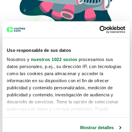
Uso responsable de sus datos
Nosotros y
nuestros 1022 socios
procesamos sus
datos personales, p.ej., su dirección IP, con tecnologías
como las cookies para almacenar y acceder la
Lo sentimos, no sabemos como
información en su dispositivo con el fin de ofrecer
te hemos traido hasta aquí.
publicidad y contenido personalizados, medición de
publicidad y contenido, investigación de audiencia y
desarrollo de servicios. Tiene la opción de seleccionar
Pero puedes encontrar el coche que estás
quién usa sus datos y con qué propósitos. Puede
buscando en alguno de estos enlaces:
cambiar o retirar su consentimiento en cualquier
momento desde la Declaración de cookies o clicando en
Coches nuevos
Mostrar detalles
el Menú de consentimiento.