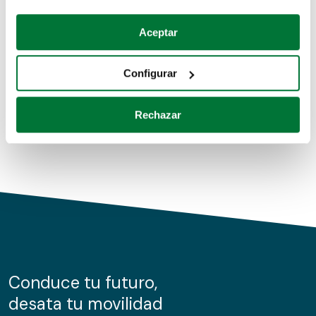
Coches de segunda mano
Si lo permite, también quisiéramos:
Aceptar
Recopilar información sobre su ubicación geográfica
Coches de km0
que puede tener una precisión de varios metros
Configurar
Coches de renting
Identificar su dispositivo analizándolo activamente
para buscar características específicas (huellas
Rechazar
digitales)
Obtenga más información sobre cómo se procesan sus
datos personales y establezca sus preferencias en la
sección de datos
. Puede cambiar o retirar su
consentimiento en cualquier momento en la Declaración
de cookies.
Las cookies de este sitio web se usan para personalizar
el contenido y los anuncios, ofrecer funciones de redes
sociales y analizar el tráfico. Además, compartimos
Conduce tu futuro,
información sobre el uso que haga del sitio web con
desata tu movilidad
nuestros partners de redes sociales, publicidad y análisis