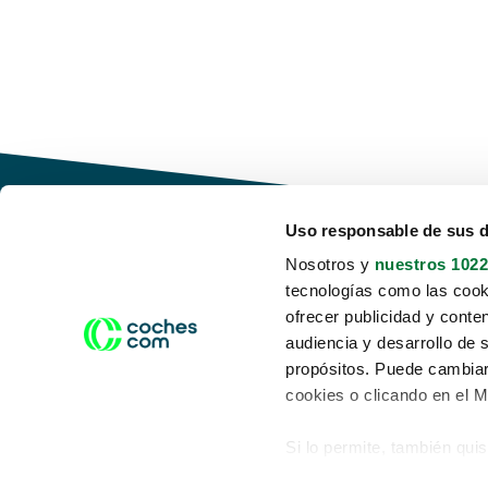
Uso responsable de sus 
Nosotros y
nuestros 1022
tecnologías como las cooki
Conduce tu futuro,
ofrecer publicidad y conte
desata tu movilidad
audiencia y desarrollo de 
propósitos. Puede cambiar
cookies o clicando en el 
Si lo permite, también qui
Acerca de nosotros
Aviso legal
Recopilar información