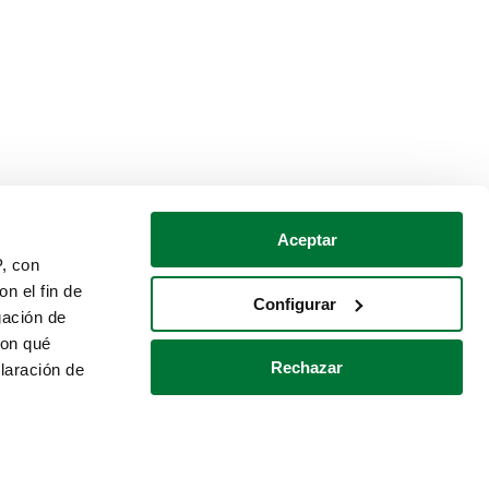
Aceptar
P, con
n el fin de
Configurar
gación de
con qué
Rechazar
laración de
Política de cookies
Contacto
 varios metros