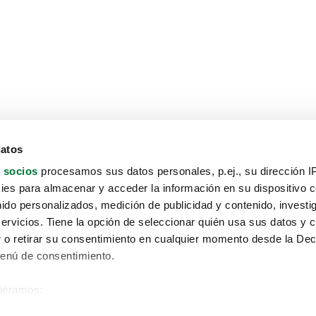
datos
 socios
procesamos sus datos personales, p.ej., su dirección I
es para almacenar y acceder la información en su dispositivo co
nido personalizados, medición de publicidad y contenido, investi
servicios. Tiene la opción de seleccionar quién usa sus datos y 
 o retirar su consentimiento en cualquier momento desde la Dec
Menú de consentimiento.
siéramos:
Aviso protección de datos
 sobre su ubicación geográfica que puede tener una precisión de