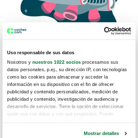
Uso responsable de sus datos
Nosotros y
nuestros 1022 socios
procesamos sus
datos personales, p.ej., su dirección IP, con tecnologías
como las cookies para almacenar y acceder la
Lo sentimos, no sabemos como
información en su dispositivo con el fin de ofrecer
te hemos traido hasta aquí.
publicidad y contenido personalizados, medición de
publicidad y contenido, investigación de audiencia y
desarrollo de servicios. Tiene la opción de seleccionar
Pero puedes encontrar el coche que estás
quién usa sus datos y con qué propósitos. Puede
buscando en alguno de estos enlaces:
cambiar o retirar su consentimiento en cualquier
momento desde la Declaración de cookies o clicando en
Coches nuevos
Mostrar detalles
el Menú de consentimiento.