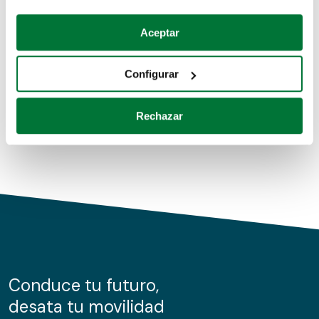
Coches de segunda mano
Si lo permite, también quisiéramos:
Aceptar
Recopilar información sobre su ubicación geográfica
Coches de km0
que puede tener una precisión de varios metros
Configurar
Coches de renting
Identificar su dispositivo analizándolo activamente
para buscar características específicas (huellas
Rechazar
digitales)
Obtenga más información sobre cómo se procesan sus
datos personales y establezca sus preferencias en la
sección de datos
. Puede cambiar o retirar su
consentimiento en cualquier momento en la Declaración
de cookies.
Las cookies de este sitio web se usan para personalizar
el contenido y los anuncios, ofrecer funciones de redes
sociales y analizar el tráfico. Además, compartimos
Conduce tu futuro,
información sobre el uso que haga del sitio web con
desata tu movilidad
nuestros partners de redes sociales, publicidad y análisis