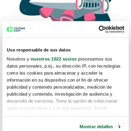
Uso responsable de sus datos
Nosotros y
nuestros 1022 socios
procesamos sus
datos personales, p.ej., su dirección IP, con tecnologías
como las cookies para almacenar y acceder la
Lo sentimos, no sabemos como
información en su dispositivo con el fin de ofrecer
te hemos traido hasta aquí.
publicidad y contenido personalizados, medición de
publicidad y contenido, investigación de audiencia y
desarrollo de servicios. Tiene la opción de seleccionar
Pero puedes encontrar el coche que estás
quién usa sus datos y con qué propósitos. Puede
buscando en alguno de estos enlaces:
cambiar o retirar su consentimiento en cualquier
momento desde la Declaración de cookies o clicando en
Coches nuevos
Mostrar detalles
el Menú de consentimiento.