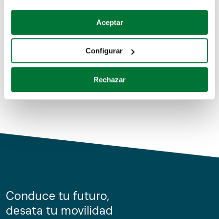
Coches de segunda mano
Si lo permite, también quisiéramos:
Aceptar
Recopilar información sobre su ubicación geográfica
Coches de km0
que puede tener una precisión de varios metros
Configurar
Coches de renting
Identificar su dispositivo analizándolo activamente
para buscar características específicas (huellas
Rechazar
digitales)
Obtenga más información sobre cómo se procesan sus
datos personales y establezca sus preferencias en la
sección de datos
. Puede cambiar o retirar su
consentimiento en cualquier momento en la Declaración
de cookies.
Las cookies de este sitio web se usan para personalizar
el contenido y los anuncios, ofrecer funciones de redes
sociales y analizar el tráfico. Además, compartimos
Conduce tu futuro,
información sobre el uso que haga del sitio web con
desata tu movilidad
nuestros partners de redes sociales, publicidad y análisis