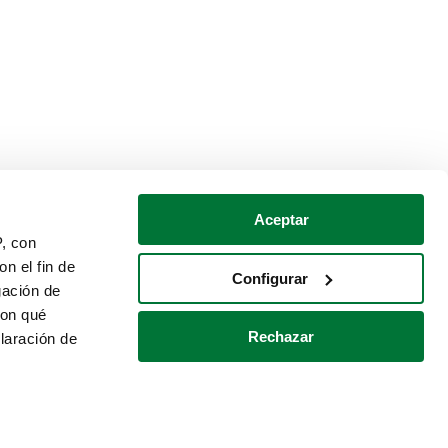
Aceptar
P, con
n el fin de
Configurar
gación de
con qué
Rechazar
laración de
Política de cookies
Contacto
 varios metros