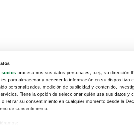
datos
 socios
procesamos sus datos personales, p.ej., su dirección I
es para almacenar y acceder la información en su dispositivo co
nido personalizados, medición de publicidad y contenido, investi
servicios. Tiene la opción de seleccionar quién usa sus datos y 
 o retirar su consentimiento en cualquier momento desde la Dec
Menú de consentimiento.
siéramos:
Aviso protección de datos
 sobre su ubicación geográfica que puede tener una precisión de