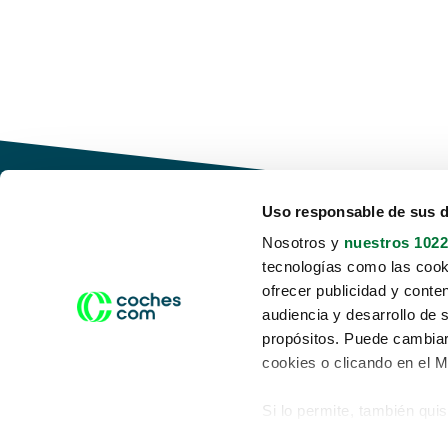
Uso responsable de sus 
Nosotros y
nuestros 1022
tecnologías como las cooki
Conduce tu futuro,
ofrecer publicidad y conte
desata tu movilidad
audiencia y desarrollo de 
propósitos. Puede cambiar
cookies o clicando en el 
Si lo permite, también qui
Acerca de nosotros
Aviso legal
Recopilar información