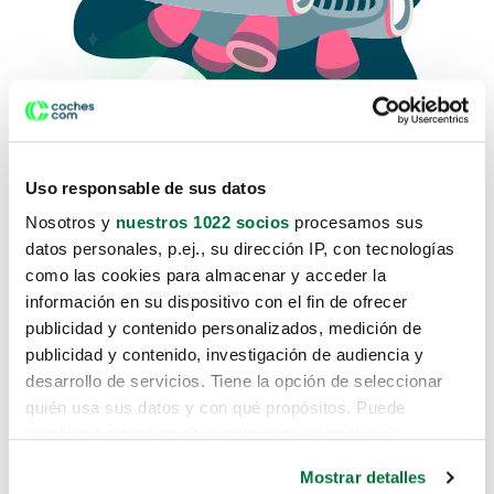
Uso responsable de sus datos
Nosotros y
nuestros 1022 socios
procesamos sus
datos personales, p.ej., su dirección IP, con tecnologías
como las cookies para almacenar y acceder la
Lo sentimos, no sabemos como
información en su dispositivo con el fin de ofrecer
te hemos traido hasta aquí.
publicidad y contenido personalizados, medición de
publicidad y contenido, investigación de audiencia y
desarrollo de servicios. Tiene la opción de seleccionar
Pero puedes encontrar el coche que estás
quién usa sus datos y con qué propósitos. Puede
buscando en alguno de estos enlaces:
cambiar o retirar su consentimiento en cualquier
momento desde la Declaración de cookies o clicando en
Coches nuevos
Mostrar detalles
el Menú de consentimiento.