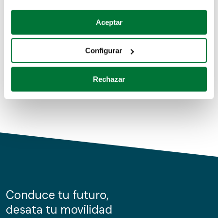
Coches de segunda mano
Si lo permite, también quisiéramos:
Aceptar
Recopilar información sobre su ubicación geográfica
Coches de km0
que puede tener una precisión de varios metros
Configurar
Coches de renting
Identificar su dispositivo analizándolo activamente
para buscar características específicas (huellas
Rechazar
digitales)
Obtenga más información sobre cómo se procesan sus
datos personales y establezca sus preferencias en la
sección de datos
. Puede cambiar o retirar su
consentimiento en cualquier momento en la Declaración
de cookies.
Las cookies de este sitio web se usan para personalizar
el contenido y los anuncios, ofrecer funciones de redes
sociales y analizar el tráfico. Además, compartimos
Conduce tu futuro,
información sobre el uso que haga del sitio web con
desata tu movilidad
nuestros partners de redes sociales, publicidad y análisis