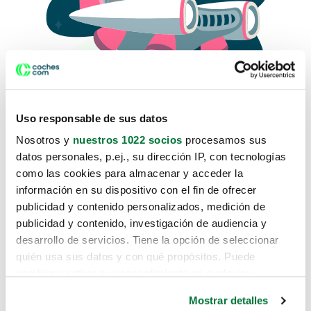
Uso responsable de sus datos
Nosotros y
nuestros 1022 socios
procesamos sus
datos personales, p.ej., su dirección IP, con tecnologías
como las cookies para almacenar y acceder la
Lo sentimos, no sabemos como
información en su dispositivo con el fin de ofrecer
te hemos traido hasta aquí.
publicidad y contenido personalizados, medición de
publicidad y contenido, investigación de audiencia y
desarrollo de servicios. Tiene la opción de seleccionar
Pero puedes encontrar el coche que estás
quién usa sus datos y con qué propósitos. Puede
buscando en alguno de estos enlaces:
cambiar o retirar su consentimiento en cualquier
momento desde la Declaración de cookies o clicando en
Coches nuevos
Mostrar detalles
el Menú de consentimiento.