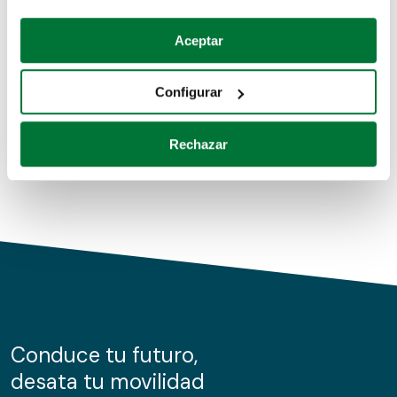
Coches de segunda mano
Si lo permite, también quisiéramos:
Aceptar
Recopilar información sobre su ubicación geográfica
Coches de km0
que puede tener una precisión de varios metros
Configurar
Coches de renting
Identificar su dispositivo analizándolo activamente
para buscar características específicas (huellas
Rechazar
digitales)
Obtenga más información sobre cómo se procesan sus
datos personales y establezca sus preferencias en la
sección de datos
. Puede cambiar o retirar su
consentimiento en cualquier momento en la Declaración
de cookies.
Las cookies de este sitio web se usan para personalizar
el contenido y los anuncios, ofrecer funciones de redes
sociales y analizar el tráfico. Además, compartimos
Conduce tu futuro,
información sobre el uso que haga del sitio web con
desata tu movilidad
nuestros partners de redes sociales, publicidad y análisis