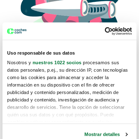
Uso responsable de sus datos
Nosotros y
nuestros 1022 socios
procesamos sus
datos personales, p.ej., su dirección IP, con tecnologías
como las cookies para almacenar y acceder la
Lo sentimos, no sabemos como
información en su dispositivo con el fin de ofrecer
te hemos traido hasta aquí.
publicidad y contenido personalizados, medición de
publicidad y contenido, investigación de audiencia y
desarrollo de servicios. Tiene la opción de seleccionar
Pero puedes encontrar el coche que estás
quién usa sus datos y con qué propósitos. Puede
buscando en alguno de estos enlaces:
cambiar o retirar su consentimiento en cualquier
momento desde la Declaración de cookies o clicando en
Coches nuevos
Mostrar detalles
el Menú de consentimiento.