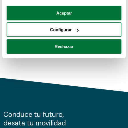
Coches de segunda mano
Si lo permite, también quisiéramos:
Aceptar
Recopilar información sobre su ubicación geográfica
Coches de km0
que puede tener una precisión de varios metros
Configurar
Coches de renting
Identificar su dispositivo analizándolo activamente
para buscar características específicas (huellas
Rechazar
digitales)
Obtenga más información sobre cómo se procesan sus
datos personales y establezca sus preferencias en la
sección de datos
. Puede cambiar o retirar su
consentimiento en cualquier momento en la Declaración
de cookies.
Las cookies de este sitio web se usan para personalizar
el contenido y los anuncios, ofrecer funciones de redes
sociales y analizar el tráfico. Además, compartimos
Conduce tu futuro,
información sobre el uso que haga del sitio web con
desata tu movilidad
nuestros partners de redes sociales, publicidad y análisis