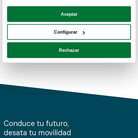
Coches de segunda mano
Si lo permite, también quisiéramos:
Aceptar
Recopilar información sobre su ubicación geográfica
Coches de km0
que puede tener una precisión de varios metros
Configurar
Coches de renting
Identificar su dispositivo analizándolo activamente
para buscar características específicas (huellas
Rechazar
digitales)
Obtenga más información sobre cómo se procesan sus
datos personales y establezca sus preferencias en la
sección de datos
. Puede cambiar o retirar su
consentimiento en cualquier momento en la Declaración
de cookies.
Las cookies de este sitio web se usan para personalizar
el contenido y los anuncios, ofrecer funciones de redes
sociales y analizar el tráfico. Además, compartimos
Conduce tu futuro,
información sobre el uso que haga del sitio web con
desata tu movilidad
nuestros partners de redes sociales, publicidad y análisis