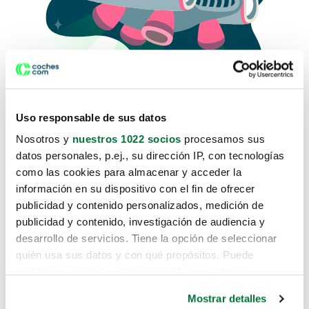
Uso responsable de sus datos
Nosotros y
nuestros 1022 socios
procesamos sus
datos personales, p.ej., su dirección IP, con tecnologías
como las cookies para almacenar y acceder la
Lo sentimos, no sabemos como
información en su dispositivo con el fin de ofrecer
te hemos traido hasta aquí.
publicidad y contenido personalizados, medición de
publicidad y contenido, investigación de audiencia y
desarrollo de servicios. Tiene la opción de seleccionar
Pero puedes encontrar el coche que estás
quién usa sus datos y con qué propósitos. Puede
buscando en alguno de estos enlaces:
cambiar o retirar su consentimiento en cualquier
momento desde la Declaración de cookies o clicando en
Coches nuevos
Mostrar detalles
el Menú de consentimiento.