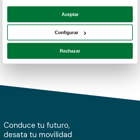
Coches de segunda mano
Si lo permite, también quisiéramos:
Aceptar
Recopilar información sobre su ubicación geográfica
Coches de km0
que puede tener una precisión de varios metros
Configurar
Coches de renting
Identificar su dispositivo analizándolo activamente
para buscar características específicas (huellas
Rechazar
digitales)
Obtenga más información sobre cómo se procesan sus
datos personales y establezca sus preferencias en la
sección de datos
. Puede cambiar o retirar su
consentimiento en cualquier momento en la Declaración
de cookies.
Las cookies de este sitio web se usan para personalizar
el contenido y los anuncios, ofrecer funciones de redes
sociales y analizar el tráfico. Además, compartimos
Conduce tu futuro,
información sobre el uso que haga del sitio web con
desata tu movilidad
nuestros partners de redes sociales, publicidad y análisis