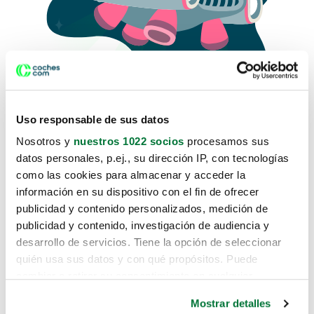
Uso responsable de sus datos
Nosotros y
nuestros 1022 socios
procesamos sus
datos personales, p.ej., su dirección IP, con tecnologías
como las cookies para almacenar y acceder la
Lo sentimos, no sabemos como
información en su dispositivo con el fin de ofrecer
te hemos traido hasta aquí.
publicidad y contenido personalizados, medición de
publicidad y contenido, investigación de audiencia y
desarrollo de servicios. Tiene la opción de seleccionar
Pero puedes encontrar el coche que estás
quién usa sus datos y con qué propósitos. Puede
buscando en alguno de estos enlaces:
cambiar o retirar su consentimiento en cualquier
momento desde la Declaración de cookies o clicando en
Coches nuevos
Mostrar detalles
el Menú de consentimiento.