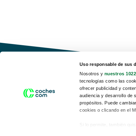
Uso responsable de sus 
Nosotros y
nuestros 1022
tecnologías como las cooki
Conduce tu futuro,
ofrecer publicidad y conte
desata tu movilidad
audiencia y desarrollo de 
propósitos. Puede cambiar
cookies o clicando en el 
Si lo permite, también qui
Acerca de nosotros
Aviso legal
Recopilar información