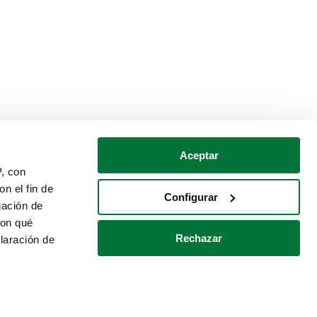
Aceptar
P, con
n el fin de
Configurar
gación de
con qué
Rechazar
laración de
Política de cookies
Contacto
 varios metros