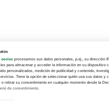
datos
 socios
procesamos sus datos personales, p.ej., su dirección I
es para almacenar y acceder la información en su dispositivo co
nido personalizados, medición de publicidad y contenido, investi
servicios. Tiene la opción de seleccionar quién usa sus datos y 
 o retirar su consentimiento en cualquier momento desde la Dec
Menú de consentimiento.
siéramos:
Aviso protección de datos
 sobre su ubicación geográfica que puede tener una precisión de