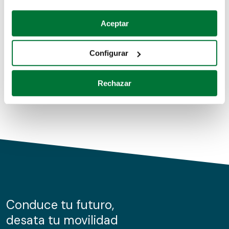
Coches de segunda mano
Si lo permite, también quisiéramos:
Aceptar
Recopilar información sobre su ubicación geográfica
Coches de km0
que puede tener una precisión de varios metros
Configurar
Coches de renting
Identificar su dispositivo analizándolo activamente
para buscar características específicas (huellas
Rechazar
digitales)
Obtenga más información sobre cómo se procesan sus
datos personales y establezca sus preferencias en la
sección de datos
. Puede cambiar o retirar su
consentimiento en cualquier momento en la Declaración
de cookies.
Las cookies de este sitio web se usan para personalizar
el contenido y los anuncios, ofrecer funciones de redes
sociales y analizar el tráfico. Además, compartimos
Conduce tu futuro,
información sobre el uso que haga del sitio web con
desata tu movilidad
nuestros partners de redes sociales, publicidad y análisis