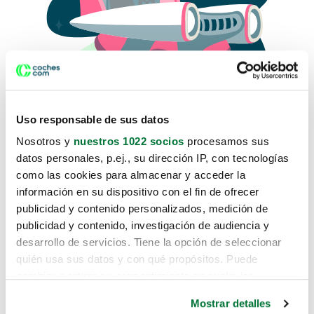
Uso responsable de sus datos
Nosotros y
nuestros 1022 socios
procesamos sus
datos personales, p.ej., su dirección IP, con tecnologías
como las cookies para almacenar y acceder la
Lo sentimos, no sabemos como
información en su dispositivo con el fin de ofrecer
te hemos traido hasta aquí.
publicidad y contenido personalizados, medición de
publicidad y contenido, investigación de audiencia y
desarrollo de servicios. Tiene la opción de seleccionar
Pero puedes encontrar el coche que estás
quién usa sus datos y con qué propósitos. Puede
buscando en alguno de estos enlaces:
cambiar o retirar su consentimiento en cualquier
momento desde la Declaración de cookies o clicando en
Coches nuevos
Mostrar detalles
el Menú de consentimiento.