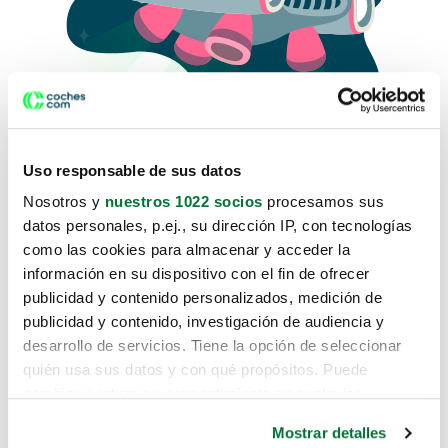
Uso responsable de sus datos
Nosotros y
nuestros 1022 socios
procesamos sus
datos personales, p.ej., su dirección IP, con tecnologías
como las cookies para almacenar y acceder la
Lo sentimos, no sabemos como
información en su dispositivo con el fin de ofrecer
te hemos traido hasta aquí.
publicidad y contenido personalizados, medición de
publicidad y contenido, investigación de audiencia y
desarrollo de servicios. Tiene la opción de seleccionar
Pero puedes encontrar el coche que estás
quién usa sus datos y con qué propósitos. Puede
buscando en alguno de estos enlaces:
cambiar o retirar su consentimiento en cualquier
momento desde la Declaración de cookies o clicando en
Coches nuevos
Mostrar detalles
el Menú de consentimiento.