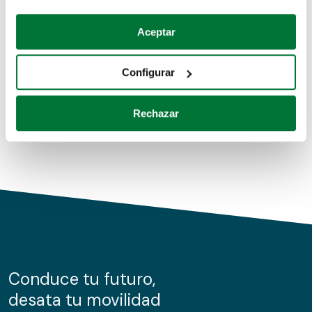
Coches de segunda mano
Si lo permite, también quisiéramos:
Aceptar
Recopilar información sobre su ubicación geográfica
Coches de km0
que puede tener una precisión de varios metros
Configurar
Coches de renting
Identificar su dispositivo analizándolo activamente
para buscar características específicas (huellas
Rechazar
digitales)
Obtenga más información sobre cómo se procesan sus
datos personales y establezca sus preferencias en la
sección de datos
. Puede cambiar o retirar su
consentimiento en cualquier momento en la Declaración
de cookies.
Las cookies de este sitio web se usan para personalizar
el contenido y los anuncios, ofrecer funciones de redes
sociales y analizar el tráfico. Además, compartimos
Conduce tu futuro,
información sobre el uso que haga del sitio web con
desata tu movilidad
nuestros partners de redes sociales, publicidad y análisis