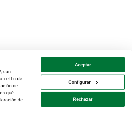
Aceptar
P, con
n el fin de
Configurar
gación de
con qué
Rechazar
laración de
Política de cookies
Contacto
 varios metros