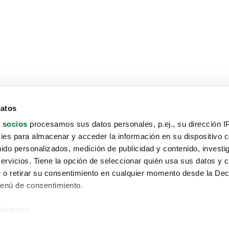
datos
 socios
procesamos sus datos personales, p.ej., su dirección I
es para almacenar y acceder la información en su dispositivo co
nido personalizados, medición de publicidad y contenido, investi
servicios. Tiene la opción de seleccionar quién usa sus datos y 
 o retirar su consentimiento en cualquier momento desde la Dec
Menú de consentimiento.
siéramos:
Aviso protección de datos
 sobre su ubicación geográfica que puede tener una precisión de