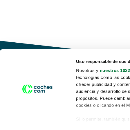
Uso responsable de sus 
Nosotros y
nuestros 1022
tecnologías como las cooki
Conduce tu futuro,
ofrecer publicidad y conte
desata tu movilidad
audiencia y desarrollo de 
propósitos. Puede cambiar
cookies o clicando en el 
Si lo permite, también qui
Acerca de nosotros
Aviso legal
Recopilar información