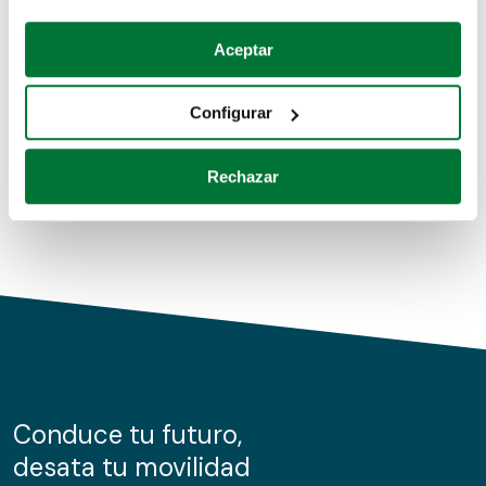
Coches de segunda mano
Si lo permite, también quisiéramos:
Aceptar
Recopilar información sobre su ubicación geográfica
Coches de km0
que puede tener una precisión de varios metros
Configurar
Coches de renting
Identificar su dispositivo analizándolo activamente
para buscar características específicas (huellas
Rechazar
digitales)
Obtenga más información sobre cómo se procesan sus
datos personales y establezca sus preferencias en la
sección de datos
. Puede cambiar o retirar su
consentimiento en cualquier momento en la Declaración
de cookies.
Las cookies de este sitio web se usan para personalizar
el contenido y los anuncios, ofrecer funciones de redes
sociales y analizar el tráfico. Además, compartimos
Conduce tu futuro,
información sobre el uso que haga del sitio web con
desata tu movilidad
nuestros partners de redes sociales, publicidad y análisis