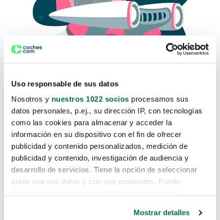
Uso responsable de sus datos
Nosotros y
nuestros 1022 socios
procesamos sus
datos personales, p.ej., su dirección IP, con tecnologías
como las cookies para almacenar y acceder la
Lo sentimos, no sabemos como
información en su dispositivo con el fin de ofrecer
te hemos traido hasta aquí.
publicidad y contenido personalizados, medición de
publicidad y contenido, investigación de audiencia y
desarrollo de servicios. Tiene la opción de seleccionar
Pero puedes encontrar el coche que estás
quién usa sus datos y con qué propósitos. Puede
buscando en alguno de estos enlaces:
cambiar o retirar su consentimiento en cualquier
momento desde la Declaración de cookies o clicando en
Coches nuevos
Mostrar detalles
el Menú de consentimiento.