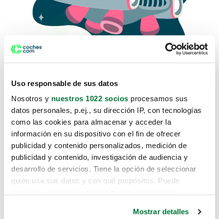
Uso responsable de sus datos
Nosotros y
nuestros 1022 socios
procesamos sus
datos personales, p.ej., su dirección IP, con tecnologías
como las cookies para almacenar y acceder la
Lo sentimos, no sabemos como
información en su dispositivo con el fin de ofrecer
te hemos traido hasta aquí.
publicidad y contenido personalizados, medición de
publicidad y contenido, investigación de audiencia y
desarrollo de servicios. Tiene la opción de seleccionar
Pero puedes encontrar el coche que estás
quién usa sus datos y con qué propósitos. Puede
buscando en alguno de estos enlaces:
cambiar o retirar su consentimiento en cualquier
momento desde la Declaración de cookies o clicando en
Coches nuevos
Mostrar detalles
el Menú de consentimiento.