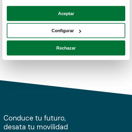
Coches de segunda mano
Si lo permite, también quisiéramos:
Aceptar
Recopilar información sobre su ubicación geográfica
Coches de km0
que puede tener una precisión de varios metros
Configurar
Coches de renting
Identificar su dispositivo analizándolo activamente
para buscar características específicas (huellas
Rechazar
digitales)
Obtenga más información sobre cómo se procesan sus
datos personales y establezca sus preferencias en la
sección de datos
. Puede cambiar o retirar su
consentimiento en cualquier momento en la Declaración
de cookies.
Las cookies de este sitio web se usan para personalizar
el contenido y los anuncios, ofrecer funciones de redes
sociales y analizar el tráfico. Además, compartimos
Conduce tu futuro,
información sobre el uso que haga del sitio web con
desata tu movilidad
nuestros partners de redes sociales, publicidad y análisis