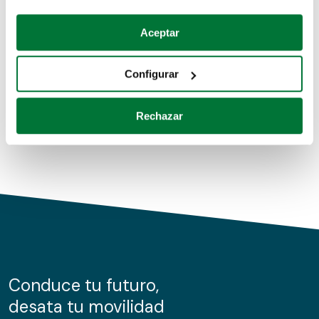
Coches de segunda mano
Si lo permite, también quisiéramos:
Aceptar
Recopilar información sobre su ubicación geográfica
Coches de km0
que puede tener una precisión de varios metros
Configurar
Coches de renting
Identificar su dispositivo analizándolo activamente
para buscar características específicas (huellas
Rechazar
digitales)
Obtenga más información sobre cómo se procesan sus
datos personales y establezca sus preferencias en la
sección de datos
. Puede cambiar o retirar su
consentimiento en cualquier momento en la Declaración
de cookies.
Las cookies de este sitio web se usan para personalizar
el contenido y los anuncios, ofrecer funciones de redes
sociales y analizar el tráfico. Además, compartimos
Conduce tu futuro,
información sobre el uso que haga del sitio web con
desata tu movilidad
nuestros partners de redes sociales, publicidad y análisis