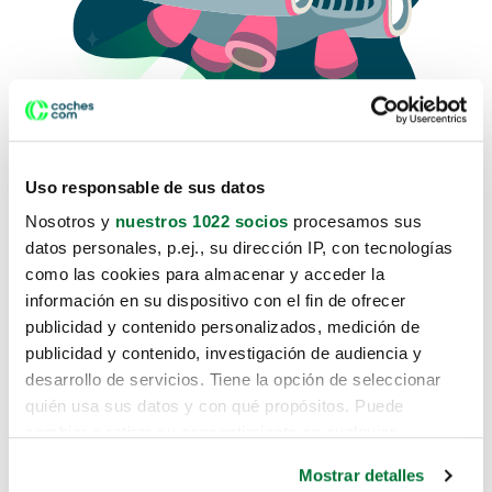
Uso responsable de sus datos
Nosotros y
nuestros 1022 socios
procesamos sus
datos personales, p.ej., su dirección IP, con tecnologías
como las cookies para almacenar y acceder la
Lo sentimos, no sabemos como
información en su dispositivo con el fin de ofrecer
te hemos traido hasta aquí.
publicidad y contenido personalizados, medición de
publicidad y contenido, investigación de audiencia y
desarrollo de servicios. Tiene la opción de seleccionar
Pero puedes encontrar el coche que estás
quién usa sus datos y con qué propósitos. Puede
buscando en alguno de estos enlaces:
cambiar o retirar su consentimiento en cualquier
momento desde la Declaración de cookies o clicando en
Coches nuevos
Mostrar detalles
el Menú de consentimiento.