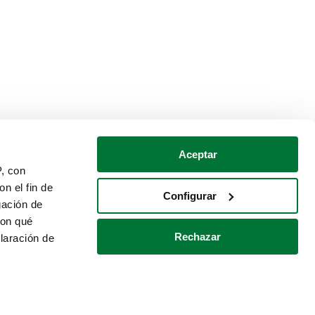
Aceptar
P, con
n el fin de
Configurar
gación de
con qué
Rechazar
laración de
Política de cookies
Contacto
 varios metros