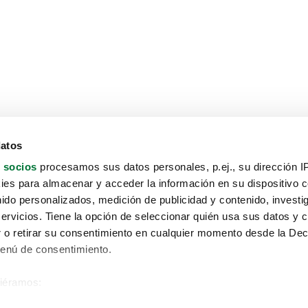
datos
 socios
procesamos sus datos personales, p.ej., su dirección I
es para almacenar y acceder la información en su dispositivo co
nido personalizados, medición de publicidad y contenido, investi
servicios. Tiene la opción de seleccionar quién usa sus datos y 
 o retirar su consentimiento en cualquier momento desde la Dec
Menú de consentimiento.
siéramos:
Aviso protección de datos
 sobre su ubicación geográfica que puede tener una precisión de