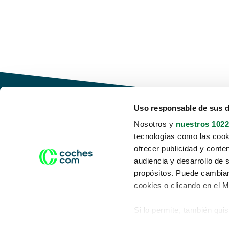
Uso responsable de sus 
Nosotros y
nuestros 1022
tecnologías como las cooki
Conduce tu futuro,
ofrecer publicidad y conte
desata tu movilidad
audiencia y desarrollo de 
propósitos. Puede cambiar
cookies o clicando en el 
Si lo permite, también qui
Acerca de nosotros
Aviso legal
Recopilar información