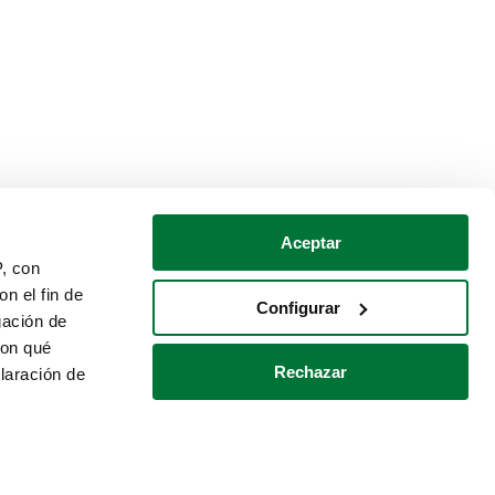
Aceptar
P, con
n el fin de
Configurar
gación de
con qué
Rechazar
laración de
Política de cookies
Contacto
 varios metros