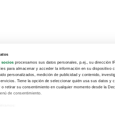
datos
 socios
procesamos sus datos personales, p.ej., su dirección I
es para almacenar y acceder la información en su dispositivo co
nido personalizados, medición de publicidad y contenido, investi
servicios. Tiene la opción de seleccionar quién usa sus datos y 
 o retirar su consentimiento en cualquier momento desde la Dec
Menú de consentimiento.
siéramos:
Aviso protección de datos
 sobre su ubicación geográfica que puede tener una precisión de