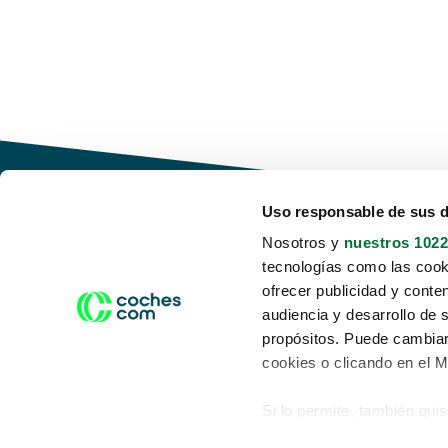
Uso responsable de sus 
Nosotros y
nuestros 1022
tecnologías como las cooki
Conduce tu futuro,
ofrecer publicidad y conte
desata tu movilidad
audiencia y desarrollo de 
propósitos. Puede cambiar
cookies o clicando en el 
Si lo permite, también qui
Acerca de nosotros
Aviso legal
Recopilar información