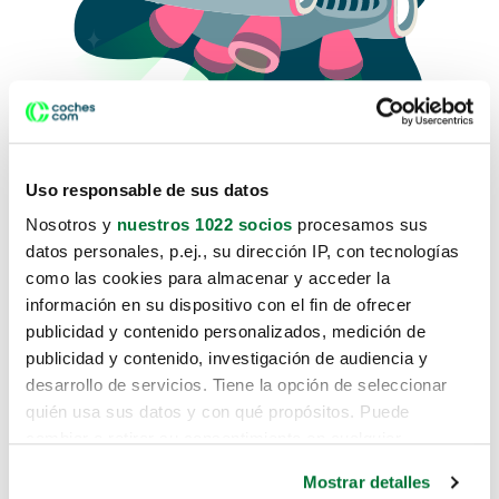
Uso responsable de sus datos
Nosotros y
nuestros 1022 socios
procesamos sus
datos personales, p.ej., su dirección IP, con tecnologías
como las cookies para almacenar y acceder la
Lo sentimos, no sabemos como
información en su dispositivo con el fin de ofrecer
te hemos traido hasta aquí.
publicidad y contenido personalizados, medición de
publicidad y contenido, investigación de audiencia y
desarrollo de servicios. Tiene la opción de seleccionar
Pero puedes encontrar el coche que estás
quién usa sus datos y con qué propósitos. Puede
buscando en alguno de estos enlaces:
cambiar o retirar su consentimiento en cualquier
momento desde la Declaración de cookies o clicando en
Coches nuevos
Mostrar detalles
el Menú de consentimiento.