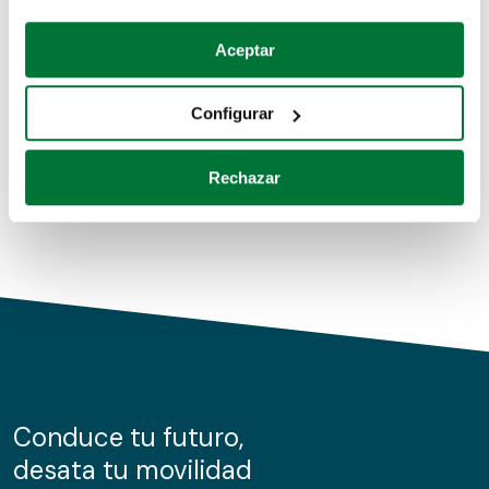
Coches de segunda mano
Si lo permite, también quisiéramos:
Aceptar
Recopilar información sobre su ubicación geográfica
Coches de km0
que puede tener una precisión de varios metros
Configurar
Coches de renting
Identificar su dispositivo analizándolo activamente
para buscar características específicas (huellas
Rechazar
digitales)
Obtenga más información sobre cómo se procesan sus
datos personales y establezca sus preferencias en la
sección de datos
. Puede cambiar o retirar su
consentimiento en cualquier momento en la Declaración
de cookies.
Las cookies de este sitio web se usan para personalizar
el contenido y los anuncios, ofrecer funciones de redes
sociales y analizar el tráfico. Además, compartimos
Conduce tu futuro,
información sobre el uso que haga del sitio web con
desata tu movilidad
nuestros partners de redes sociales, publicidad y análisis