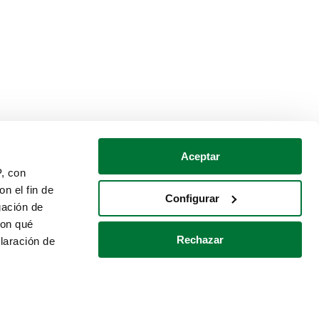
Aceptar
P, con
n el fin de
Configurar
gación de
con qué
Rechazar
laración de
Política de cookies
Contacto
 varios metros