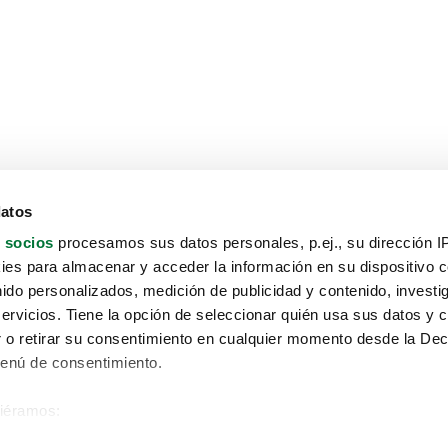
datos
 socios
procesamos sus datos personales, p.ej., su dirección I
es para almacenar y acceder la información en su dispositivo co
nido personalizados, medición de publicidad y contenido, investi
servicios. Tiene la opción de seleccionar quién usa sus datos y 
 o retirar su consentimiento en cualquier momento desde la Dec
Menú de consentimiento.
siéramos:
Aviso protección de datos
 sobre su ubicación geográfica que puede tener una precisión de