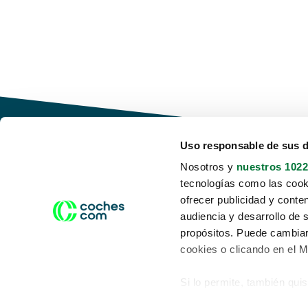
Uso responsable de sus 
Nosotros y
nuestros 1022
tecnologías como las cooki
Conduce tu futuro,
ofrecer publicidad y conte
desata tu movilidad
audiencia y desarrollo de 
propósitos. Puede cambiar
cookies o clicando en el 
Si lo permite, también qui
Acerca de nosotros
Aviso legal
Recopilar información