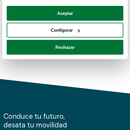
Coches de segunda mano
Si lo permite, también quisiéramos:
Aceptar
Recopilar información sobre su ubicación geográfica
Coches de km0
que puede tener una precisión de varios metros
Configurar
Coches de renting
Identificar su dispositivo analizándolo activamente
para buscar características específicas (huellas
Rechazar
digitales)
Obtenga más información sobre cómo se procesan sus
datos personales y establezca sus preferencias en la
sección de datos
. Puede cambiar o retirar su
consentimiento en cualquier momento en la Declaración
de cookies.
Las cookies de este sitio web se usan para personalizar
el contenido y los anuncios, ofrecer funciones de redes
sociales y analizar el tráfico. Además, compartimos
Conduce tu futuro,
información sobre el uso que haga del sitio web con
desata tu movilidad
nuestros partners de redes sociales, publicidad y análisis