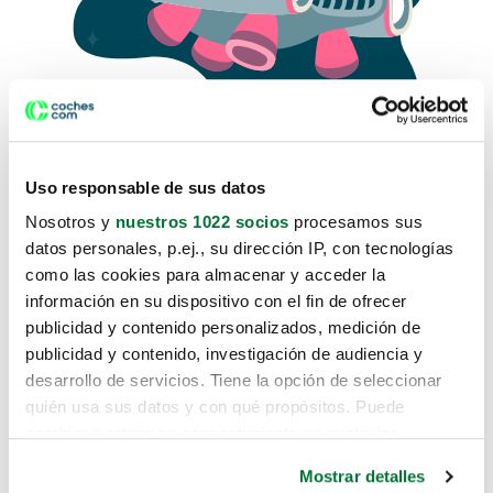
Uso responsable de sus datos
Nosotros y
nuestros 1022 socios
procesamos sus
datos personales, p.ej., su dirección IP, con tecnologías
como las cookies para almacenar y acceder la
Lo sentimos, no sabemos como
información en su dispositivo con el fin de ofrecer
te hemos traido hasta aquí.
publicidad y contenido personalizados, medición de
publicidad y contenido, investigación de audiencia y
desarrollo de servicios. Tiene la opción de seleccionar
Pero puedes encontrar el coche que estás
quién usa sus datos y con qué propósitos. Puede
buscando en alguno de estos enlaces:
cambiar o retirar su consentimiento en cualquier
momento desde la Declaración de cookies o clicando en
Coches nuevos
Mostrar detalles
el Menú de consentimiento.