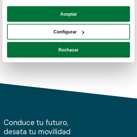
Coches de segunda mano
Si lo permite, también quisiéramos:
Aceptar
Recopilar información sobre su ubicación geográfica
Coches de km0
que puede tener una precisión de varios metros
Configurar
Coches de renting
Identificar su dispositivo analizándolo activamente
para buscar características específicas (huellas
Rechazar
digitales)
Obtenga más información sobre cómo se procesan sus
datos personales y establezca sus preferencias en la
sección de datos
. Puede cambiar o retirar su
consentimiento en cualquier momento en la Declaración
de cookies.
Las cookies de este sitio web se usan para personalizar
el contenido y los anuncios, ofrecer funciones de redes
sociales y analizar el tráfico. Además, compartimos
Conduce tu futuro,
información sobre el uso que haga del sitio web con
desata tu movilidad
nuestros partners de redes sociales, publicidad y análisis