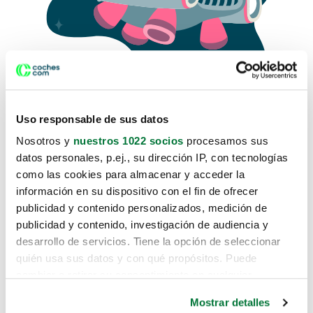
Uso responsable de sus datos
Nosotros y
nuestros 1022 socios
procesamos sus
datos personales, p.ej., su dirección IP, con tecnologías
como las cookies para almacenar y acceder la
Lo sentimos, no sabemos como
información en su dispositivo con el fin de ofrecer
te hemos traido hasta aquí.
publicidad y contenido personalizados, medición de
publicidad y contenido, investigación de audiencia y
desarrollo de servicios. Tiene la opción de seleccionar
Pero puedes encontrar el coche que estás
quién usa sus datos y con qué propósitos. Puede
buscando en alguno de estos enlaces:
cambiar o retirar su consentimiento en cualquier
momento desde la Declaración de cookies o clicando en
Coches nuevos
Mostrar detalles
el Menú de consentimiento.