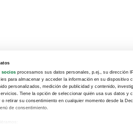
datos
 socios
procesamos sus datos personales, p.ej., su dirección I
es para almacenar y acceder la información en su dispositivo co
nido personalizados, medición de publicidad y contenido, investi
servicios. Tiene la opción de seleccionar quién usa sus datos y 
 o retirar su consentimiento en cualquier momento desde la Dec
Menú de consentimiento.
siéramos:
Aviso protección de datos
 sobre su ubicación geográfica que puede tener una precisión de