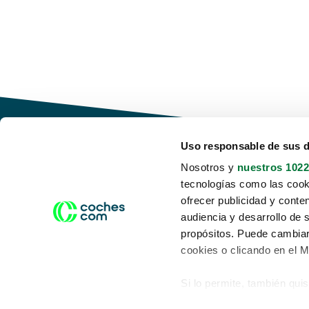
Uso responsable de sus 
Nosotros y
nuestros 1022
tecnologías como las cooki
Conduce tu futuro,
ofrecer publicidad y conte
desata tu movilidad
audiencia y desarrollo de 
propósitos. Puede cambiar
cookies o clicando en el 
Si lo permite, también qui
Acerca de nosotros
Aviso legal
Recopilar información