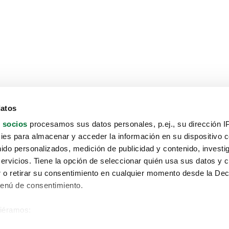
datos
 socios
procesamos sus datos personales, p.ej., su dirección I
es para almacenar y acceder la información en su dispositivo co
nido personalizados, medición de publicidad y contenido, investi
servicios. Tiene la opción de seleccionar quién usa sus datos y 
 o retirar su consentimiento en cualquier momento desde la Dec
Menú de consentimiento.
siéramos:
Aviso protección de datos
 sobre su ubicación geográfica que puede tener una precisión de