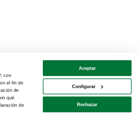
Aceptar
P, con
n el fin de
Configurar
gación de
con qué
Rechazar
laración de
Política de cookies
Contacto
 varios metros