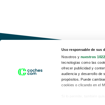
Uso responsable de sus 
Nosotros y
nuestros 1022
tecnologías como las cooki
Conduce tu futuro,
ofrecer publicidad y conte
desata tu movilidad
audiencia y desarrollo de 
propósitos. Puede cambiar
cookies o clicando en el 
Si lo permite, también qui
Acerca de nosotros
Aviso legal
Recopilar información