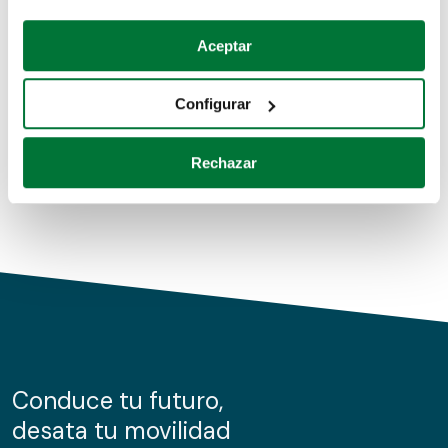
Coches de segunda mano
Si lo permite, también quisiéramos:
Aceptar
Recopilar información sobre su ubicación geográfica
Coches de km0
que puede tener una precisión de varios metros
Configurar
Coches de renting
Identificar su dispositivo analizándolo activamente
para buscar características específicas (huellas
Rechazar
digitales)
Obtenga más información sobre cómo se procesan sus
datos personales y establezca sus preferencias en la
sección de datos
. Puede cambiar o retirar su
consentimiento en cualquier momento en la Declaración
de cookies.
Las cookies de este sitio web se usan para personalizar
el contenido y los anuncios, ofrecer funciones de redes
sociales y analizar el tráfico. Además, compartimos
Conduce tu futuro,
información sobre el uso que haga del sitio web con
desata tu movilidad
nuestros partners de redes sociales, publicidad y análisis