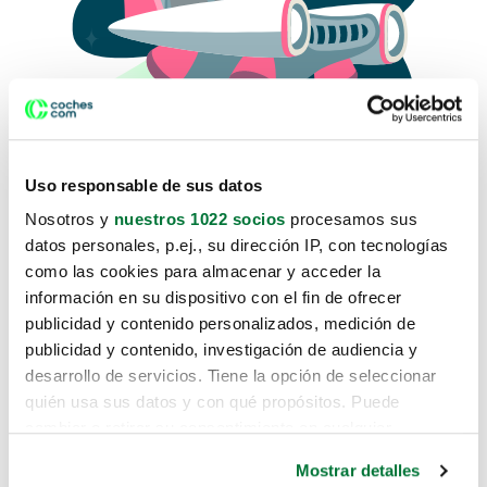
Uso responsable de sus datos
Nosotros y
nuestros 1022 socios
procesamos sus
datos personales, p.ej., su dirección IP, con tecnologías
como las cookies para almacenar y acceder la
Lo sentimos, no sabemos como
información en su dispositivo con el fin de ofrecer
te hemos traido hasta aquí.
publicidad y contenido personalizados, medición de
publicidad y contenido, investigación de audiencia y
desarrollo de servicios. Tiene la opción de seleccionar
Pero puedes encontrar el coche que estás
quién usa sus datos y con qué propósitos. Puede
buscando en alguno de estos enlaces:
cambiar o retirar su consentimiento en cualquier
momento desde la Declaración de cookies o clicando en
Coches nuevos
Mostrar detalles
el Menú de consentimiento.