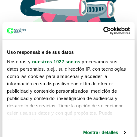
Uso responsable de sus datos
Nosotros y
nuestros 1022 socios
procesamos sus
datos personales, p.ej., su dirección IP, con tecnologías
como las cookies para almacenar y acceder la
Lo sentimos, no sabemos como
información en su dispositivo con el fin de ofrecer
te hemos traido hasta aquí.
publicidad y contenido personalizados, medición de
publicidad y contenido, investigación de audiencia y
desarrollo de servicios. Tiene la opción de seleccionar
Pero puedes encontrar el coche que estás
quién usa sus datos y con qué propósitos. Puede
buscando en alguno de estos enlaces:
cambiar o retirar su consentimiento en cualquier
momento desde la Declaración de cookies o clicando en
Coches nuevos
Mostrar detalles
el Menú de consentimiento.