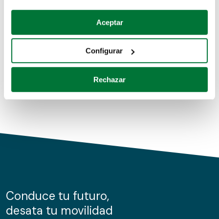
Coches de segunda mano
Si lo permite, también quisiéramos:
Aceptar
Recopilar información sobre su ubicación geográfica
Coches de km0
que puede tener una precisión de varios metros
Configurar
Coches de renting
Identificar su dispositivo analizándolo activamente
para buscar características específicas (huellas
Rechazar
digitales)
Obtenga más información sobre cómo se procesan sus
datos personales y establezca sus preferencias en la
sección de datos
. Puede cambiar o retirar su
consentimiento en cualquier momento en la Declaración
de cookies.
Las cookies de este sitio web se usan para personalizar
el contenido y los anuncios, ofrecer funciones de redes
sociales y analizar el tráfico. Además, compartimos
Conduce tu futuro,
información sobre el uso que haga del sitio web con
desata tu movilidad
nuestros partners de redes sociales, publicidad y análisis