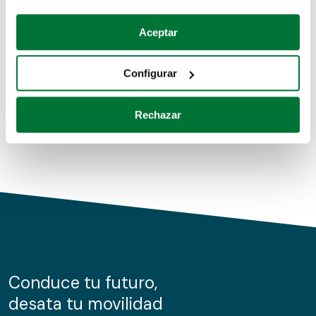
Coches de segunda mano
Si lo permite, también quisiéramos:
Aceptar
Recopilar información sobre su ubicación geográfica
Coches de km0
que puede tener una precisión de varios metros
Configurar
Coches de renting
Identificar su dispositivo analizándolo activamente
para buscar características específicas (huellas
Rechazar
digitales)
Obtenga más información sobre cómo se procesan sus
datos personales y establezca sus preferencias en la
sección de datos
. Puede cambiar o retirar su
consentimiento en cualquier momento en la Declaración
de cookies.
Las cookies de este sitio web se usan para personalizar
el contenido y los anuncios, ofrecer funciones de redes
sociales y analizar el tráfico. Además, compartimos
Conduce tu futuro,
información sobre el uso que haga del sitio web con
desata tu movilidad
nuestros partners de redes sociales, publicidad y análisis