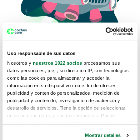
Uso responsable de sus datos
Nosotros y
nuestros 1022 socios
procesamos sus
datos personales, p.ej., su dirección IP, con tecnologías
como las cookies para almacenar y acceder la
Lo sentimos, no sabemos como
información en su dispositivo con el fin de ofrecer
te hemos traido hasta aquí.
publicidad y contenido personalizados, medición de
publicidad y contenido, investigación de audiencia y
desarrollo de servicios. Tiene la opción de seleccionar
Pero puedes encontrar el coche que estás
quién usa sus datos y con qué propósitos. Puede
buscando en alguno de estos enlaces:
cambiar o retirar su consentimiento en cualquier
momento desde la Declaración de cookies o clicando en
Coches nuevos
Mostrar detalles
el Menú de consentimiento.