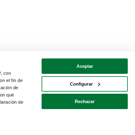
Aceptar
P, con
n el fin de
Configurar
gación de
con qué
Rechazar
laración de
Política de cookies
Contacto
 varios metros