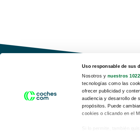
Uso responsable de sus 
Nosotros y
nuestros 1022
tecnologías como las cooki
Conduce tu futuro,
ofrecer publicidad y conte
desata tu movilidad
audiencia y desarrollo de 
propósitos. Puede cambiar
cookies o clicando en el 
Si lo permite, también qui
Acerca de nosotros
Aviso legal
Recopilar información