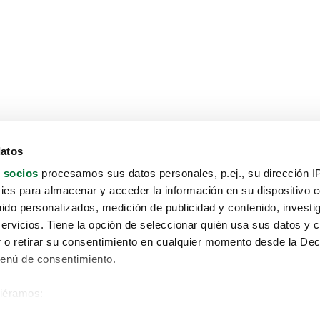
datos
 socios
procesamos sus datos personales, p.ej., su dirección I
es para almacenar y acceder la información en su dispositivo co
nido personalizados, medición de publicidad y contenido, investi
servicios. Tiene la opción de seleccionar quién usa sus datos y 
 o retirar su consentimiento en cualquier momento desde la Dec
Menú de consentimiento.
siéramos:
Aviso protección de datos
 sobre su ubicación geográfica que puede tener una precisión de