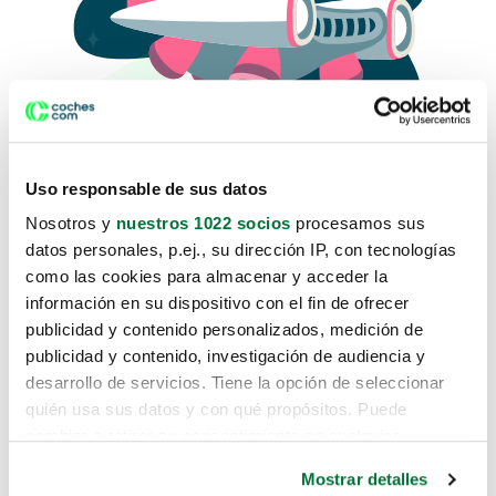
Uso responsable de sus datos
Nosotros y
nuestros 1022 socios
procesamos sus
datos personales, p.ej., su dirección IP, con tecnologías
como las cookies para almacenar y acceder la
Lo sentimos, no sabemos como
información en su dispositivo con el fin de ofrecer
te hemos traido hasta aquí.
publicidad y contenido personalizados, medición de
publicidad y contenido, investigación de audiencia y
desarrollo de servicios. Tiene la opción de seleccionar
Pero puedes encontrar el coche que estás
quién usa sus datos y con qué propósitos. Puede
buscando en alguno de estos enlaces:
cambiar o retirar su consentimiento en cualquier
momento desde la Declaración de cookies o clicando en
Coches nuevos
Mostrar detalles
el Menú de consentimiento.