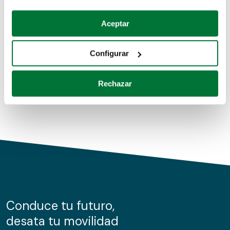
Coches de segunda mano
Si lo permite, también quisiéramos:
Aceptar
Recopilar información sobre su ubicación geográfica
Coches de km0
que puede tener una precisión de varios metros
Configurar
Coches de renting
Identificar su dispositivo analizándolo activamente
para buscar características específicas (huellas
Rechazar
digitales)
Obtenga más información sobre cómo se procesan sus
datos personales y establezca sus preferencias en la
sección de datos
. Puede cambiar o retirar su
consentimiento en cualquier momento en la Declaración
de cookies.
Las cookies de este sitio web se usan para personalizar
el contenido y los anuncios, ofrecer funciones de redes
sociales y analizar el tráfico. Además, compartimos
Conduce tu futuro,
información sobre el uso que haga del sitio web con
desata tu movilidad
nuestros partners de redes sociales, publicidad y análisis