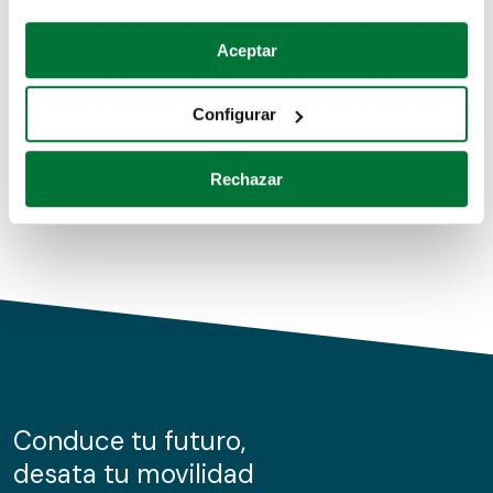
Coches de segunda mano
Si lo permite, también quisiéramos:
Aceptar
Recopilar información sobre su ubicación geográfica
Coches de km0
que puede tener una precisión de varios metros
Configurar
Coches de renting
Identificar su dispositivo analizándolo activamente
para buscar características específicas (huellas
Rechazar
digitales)
Obtenga más información sobre cómo se procesan sus
datos personales y establezca sus preferencias en la
sección de datos
. Puede cambiar o retirar su
consentimiento en cualquier momento en la Declaración
de cookies.
Las cookies de este sitio web se usan para personalizar
el contenido y los anuncios, ofrecer funciones de redes
sociales y analizar el tráfico. Además, compartimos
Conduce tu futuro,
información sobre el uso que haga del sitio web con
desata tu movilidad
nuestros partners de redes sociales, publicidad y análisis