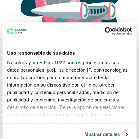
Uso responsable de sus datos
Nosotros y
nuestros 1022 socios
procesamos sus
datos personales, p.ej., su dirección IP, con tecnologías
como las cookies para almacenar y acceder la
Lo sentimos, no sabemos como
información en su dispositivo con el fin de ofrecer
te hemos traido hasta aquí.
publicidad y contenido personalizados, medición de
publicidad y contenido, investigación de audiencia y
desarrollo de servicios. Tiene la opción de seleccionar
Pero puedes encontrar el coche que estás
quién usa sus datos y con qué propósitos. Puede
buscando en alguno de estos enlaces:
cambiar o retirar su consentimiento en cualquier
momento desde la Declaración de cookies o clicando en
Coches nuevos
Mostrar detalles
el Menú de consentimiento.