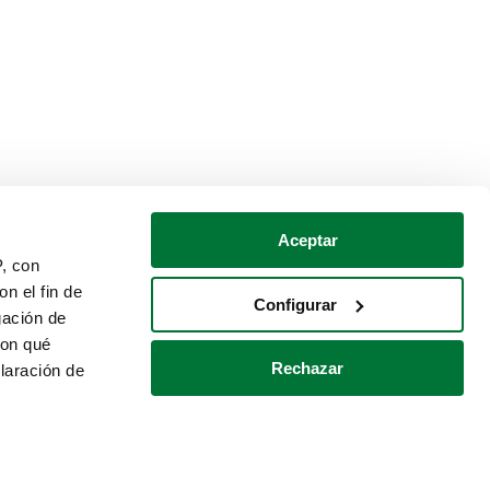
Aceptar
P, con
n el fin de
Configurar
gación de
con qué
Rechazar
laración de
Política de cookies
Contacto
 varios metros