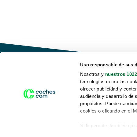
Uso responsable de sus 
Nosotros y
nuestros 1022
tecnologías como las cooki
Conduce tu futuro,
ofrecer publicidad y conte
desata tu movilidad
audiencia y desarrollo de 
propósitos. Puede cambiar
cookies o clicando en el 
Si lo permite, también qui
Acerca de nosotros
Aviso legal
Recopilar información