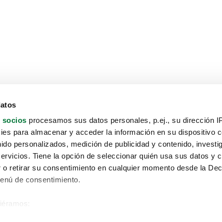
datos
 socios
procesamos sus datos personales, p.ej., su dirección I
es para almacenar y acceder la información en su dispositivo co
nido personalizados, medición de publicidad y contenido, investi
servicios. Tiene la opción de seleccionar quién usa sus datos y 
 o retirar su consentimiento en cualquier momento desde la Dec
Menú de consentimiento.
siéramos:
Aviso protección de datos
 sobre su ubicación geográfica que puede tener una precisión de