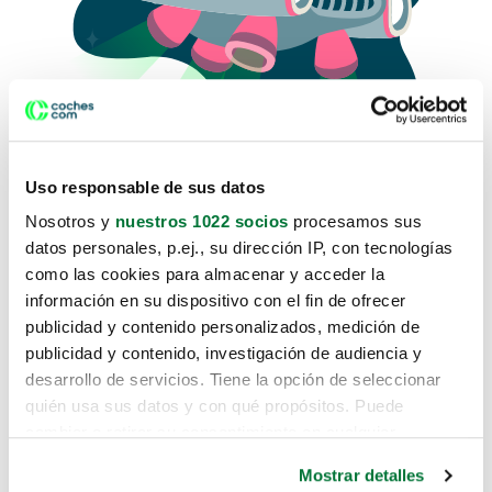
Uso responsable de sus datos
Nosotros y
nuestros 1022 socios
procesamos sus
datos personales, p.ej., su dirección IP, con tecnologías
como las cookies para almacenar y acceder la
Lo sentimos, no sabemos como
información en su dispositivo con el fin de ofrecer
te hemos traido hasta aquí.
publicidad y contenido personalizados, medición de
publicidad y contenido, investigación de audiencia y
desarrollo de servicios. Tiene la opción de seleccionar
Pero puedes encontrar el coche que estás
quién usa sus datos y con qué propósitos. Puede
buscando en alguno de estos enlaces:
cambiar o retirar su consentimiento en cualquier
momento desde la Declaración de cookies o clicando en
Coches nuevos
Mostrar detalles
el Menú de consentimiento.