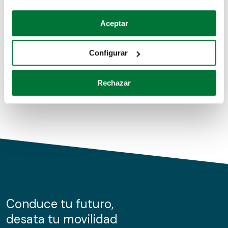
Coches de segunda mano
Si lo permite, también quisiéramos:
Aceptar
Recopilar información sobre su ubicación geográfica
Coches de km0
que puede tener una precisión de varios metros
Configurar
Coches de renting
Identificar su dispositivo analizándolo activamente
para buscar características específicas (huellas
Rechazar
digitales)
Obtenga más información sobre cómo se procesan sus
datos personales y establezca sus preferencias en la
sección de datos
. Puede cambiar o retirar su
consentimiento en cualquier momento en la Declaración
de cookies.
Las cookies de este sitio web se usan para personalizar
el contenido y los anuncios, ofrecer funciones de redes
sociales y analizar el tráfico. Además, compartimos
Conduce tu futuro,
información sobre el uso que haga del sitio web con
desata tu movilidad
nuestros partners de redes sociales, publicidad y análisis