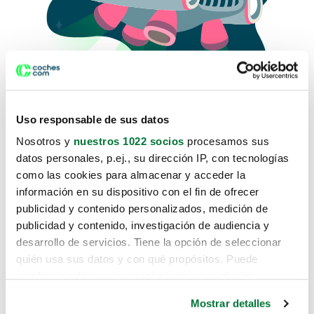
Uso responsable de sus datos
Nosotros y
nuestros 1022 socios
procesamos sus
datos personales, p.ej., su dirección IP, con tecnologías
como las cookies para almacenar y acceder la
Lo sentimos, no sabemos como
información en su dispositivo con el fin de ofrecer
te hemos traido hasta aquí.
publicidad y contenido personalizados, medición de
publicidad y contenido, investigación de audiencia y
desarrollo de servicios. Tiene la opción de seleccionar
Pero puedes encontrar el coche que estás
quién usa sus datos y con qué propósitos. Puede
buscando en alguno de estos enlaces:
cambiar o retirar su consentimiento en cualquier
momento desde la Declaración de cookies o clicando en
Coches nuevos
Mostrar detalles
el Menú de consentimiento.