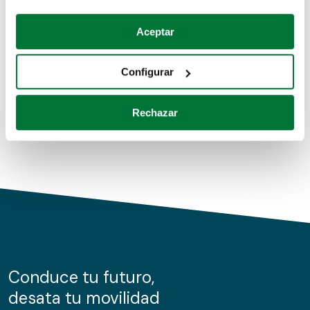
Coches de segunda mano
Si lo permite, también quisiéramos:
Aceptar
Recopilar información sobre su ubicación geográfica
Coches de km0
que puede tener una precisión de varios metros
Configurar
Coches de renting
Identificar su dispositivo analizándolo activamente
para buscar características específicas (huellas
Rechazar
digitales)
Obtenga más información sobre cómo se procesan sus
datos personales y establezca sus preferencias en la
sección de datos
. Puede cambiar o retirar su
consentimiento en cualquier momento en la Declaración
de cookies.
Las cookies de este sitio web se usan para personalizar
el contenido y los anuncios, ofrecer funciones de redes
sociales y analizar el tráfico. Además, compartimos
Conduce tu futuro,
información sobre el uso que haga del sitio web con
desata tu movilidad
nuestros partners de redes sociales, publicidad y análisis