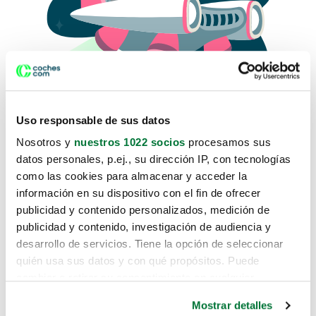
Uso responsable de sus datos
Nosotros y
nuestros 1022 socios
procesamos sus
datos personales, p.ej., su dirección IP, con tecnologías
como las cookies para almacenar y acceder la
Lo sentimos, no sabemos como
información en su dispositivo con el fin de ofrecer
te hemos traido hasta aquí.
publicidad y contenido personalizados, medición de
publicidad y contenido, investigación de audiencia y
desarrollo de servicios. Tiene la opción de seleccionar
Pero puedes encontrar el coche que estás
quién usa sus datos y con qué propósitos. Puede
buscando en alguno de estos enlaces:
cambiar o retirar su consentimiento en cualquier
momento desde la Declaración de cookies o clicando en
Coches nuevos
Mostrar detalles
el Menú de consentimiento.