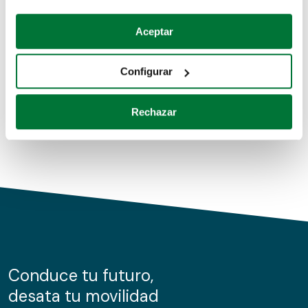
Coches de segunda mano
Si lo permite, también quisiéramos:
Aceptar
Recopilar información sobre su ubicación geográfica
Coches de km0
que puede tener una precisión de varios metros
Configurar
Coches de renting
Identificar su dispositivo analizándolo activamente
para buscar características específicas (huellas
Rechazar
digitales)
Obtenga más información sobre cómo se procesan sus
datos personales y establezca sus preferencias en la
sección de datos
. Puede cambiar o retirar su
consentimiento en cualquier momento en la Declaración
de cookies.
Las cookies de este sitio web se usan para personalizar
el contenido y los anuncios, ofrecer funciones de redes
sociales y analizar el tráfico. Además, compartimos
Conduce tu futuro,
información sobre el uso que haga del sitio web con
desata tu movilidad
nuestros partners de redes sociales, publicidad y análisis