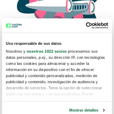
Uso responsable de sus datos
Nosotros y
nuestros 1022 socios
procesamos sus
datos personales, p.ej., su dirección IP, con tecnologías
como las cookies para almacenar y acceder la
Lo sentimos, no sabemos como
información en su dispositivo con el fin de ofrecer
te hemos traido hasta aquí.
publicidad y contenido personalizados, medición de
publicidad y contenido, investigación de audiencia y
desarrollo de servicios. Tiene la opción de seleccionar
Pero puedes encontrar el coche que estás
quién usa sus datos y con qué propósitos. Puede
buscando en alguno de estos enlaces:
cambiar o retirar su consentimiento en cualquier
momento desde la Declaración de cookies o clicando en
Coches nuevos
Mostrar detalles
el Menú de consentimiento.