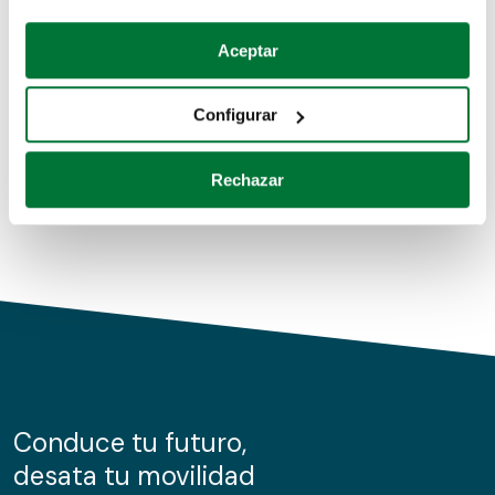
Coches de segunda mano
Si lo permite, también quisiéramos:
Aceptar
Recopilar información sobre su ubicación geográfica
Coches de km0
que puede tener una precisión de varios metros
Configurar
Coches de renting
Identificar su dispositivo analizándolo activamente
para buscar características específicas (huellas
Rechazar
digitales)
Obtenga más información sobre cómo se procesan sus
datos personales y establezca sus preferencias en la
sección de datos
. Puede cambiar o retirar su
consentimiento en cualquier momento en la Declaración
de cookies.
Las cookies de este sitio web se usan para personalizar
el contenido y los anuncios, ofrecer funciones de redes
sociales y analizar el tráfico. Además, compartimos
Conduce tu futuro,
información sobre el uso que haga del sitio web con
desata tu movilidad
nuestros partners de redes sociales, publicidad y análisis