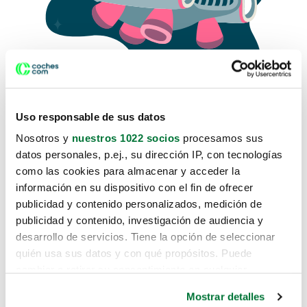
Uso responsable de sus datos
Nosotros y
nuestros 1022 socios
procesamos sus
datos personales, p.ej., su dirección IP, con tecnologías
como las cookies para almacenar y acceder la
Lo sentimos, no sabemos como
información en su dispositivo con el fin de ofrecer
te hemos traido hasta aquí.
publicidad y contenido personalizados, medición de
publicidad y contenido, investigación de audiencia y
desarrollo de servicios. Tiene la opción de seleccionar
Pero puedes encontrar el coche que estás
quién usa sus datos y con qué propósitos. Puede
buscando en alguno de estos enlaces:
cambiar o retirar su consentimiento en cualquier
momento desde la Declaración de cookies o clicando en
Coches nuevos
Mostrar detalles
el Menú de consentimiento.