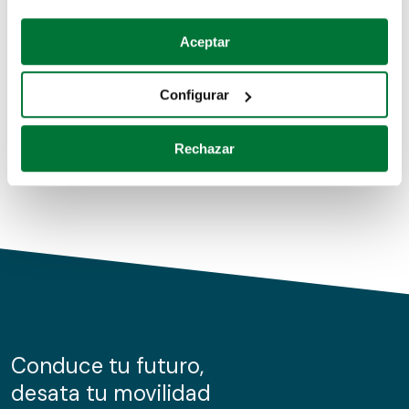
Coches de segunda mano
Si lo permite, también quisiéramos:
Aceptar
Recopilar información sobre su ubicación geográfica
Coches de km0
que puede tener una precisión de varios metros
Configurar
Coches de renting
Identificar su dispositivo analizándolo activamente
para buscar características específicas (huellas
Rechazar
digitales)
Obtenga más información sobre cómo se procesan sus
datos personales y establezca sus preferencias en la
sección de datos
. Puede cambiar o retirar su
consentimiento en cualquier momento en la Declaración
de cookies.
Las cookies de este sitio web se usan para personalizar
el contenido y los anuncios, ofrecer funciones de redes
sociales y analizar el tráfico. Además, compartimos
Conduce tu futuro,
información sobre el uso que haga del sitio web con
desata tu movilidad
nuestros partners de redes sociales, publicidad y análisis