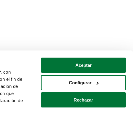
Aceptar
P, con
n el fin de
Configurar
gación de
con qué
Rechazar
laración de
Política de cookies
Contacto
 varios metros