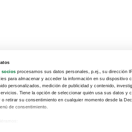
datos
 socios
procesamos sus datos personales, p.ej., su dirección I
es para almacenar y acceder la información en su dispositivo co
nido personalizados, medición de publicidad y contenido, investi
servicios. Tiene la opción de seleccionar quién usa sus datos y 
 o retirar su consentimiento en cualquier momento desde la Dec
Menú de consentimiento.
siéramos:
Aviso protección de datos
 sobre su ubicación geográfica que puede tener una precisión de