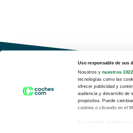
Uso responsable de sus 
Nosotros y
nuestros 1022
tecnologías como las cooki
Conduce tu futuro,
ofrecer publicidad y conte
desata tu movilidad
audiencia y desarrollo de 
propósitos. Puede cambiar
cookies o clicando en el 
Si lo permite, también qui
Acerca de nosotros
Aviso legal
Recopilar información