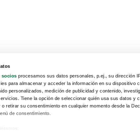
datos
 socios
procesamos sus datos personales, p.ej., su dirección I
es para almacenar y acceder la información en su dispositivo co
nido personalizados, medición de publicidad y contenido, investi
servicios. Tiene la opción de seleccionar quién usa sus datos y 
 o retirar su consentimiento en cualquier momento desde la Dec
Menú de consentimiento.
siéramos:
Aviso protección de datos
 sobre su ubicación geográfica que puede tener una precisión de