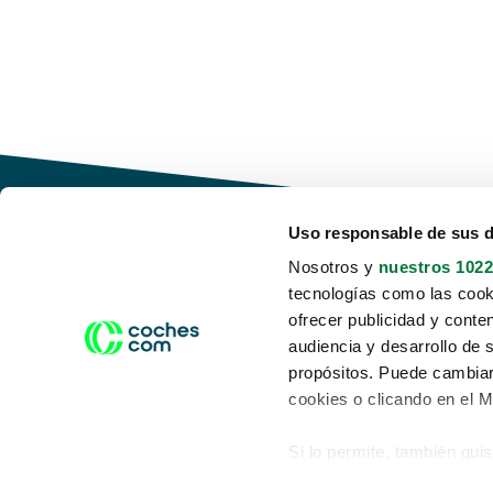
Uso responsable de sus 
Nosotros y
nuestros 1022
tecnologías como las cooki
Conduce tu futuro,
ofrecer publicidad y conte
desata tu movilidad
audiencia y desarrollo de 
propósitos. Puede cambiar
cookies o clicando en el 
Si lo permite, también qui
Acerca de nosotros
Aviso legal
Recopilar información