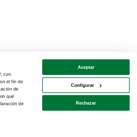
Aceptar
P, con
n el fin de
Configurar
gación de
con qué
Rechazar
laración de
Política de cookies
Contacto
 varios metros