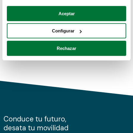
Coches de segunda mano
Si lo permite, también quisiéramos:
Aceptar
Recopilar información sobre su ubicación geográfica
Coches de km0
que puede tener una precisión de varios metros
Configurar
Coches de renting
Identificar su dispositivo analizándolo activamente
para buscar características específicas (huellas
Rechazar
digitales)
Obtenga más información sobre cómo se procesan sus
datos personales y establezca sus preferencias en la
sección de datos
. Puede cambiar o retirar su
consentimiento en cualquier momento en la Declaración
de cookies.
Las cookies de este sitio web se usan para personalizar
el contenido y los anuncios, ofrecer funciones de redes
sociales y analizar el tráfico. Además, compartimos
Conduce tu futuro,
información sobre el uso que haga del sitio web con
desata tu movilidad
nuestros partners de redes sociales, publicidad y análisis