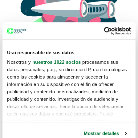
Uso responsable de sus datos
Nosotros y
nuestros 1022 socios
procesamos sus
datos personales, p.ej., su dirección IP, con tecnologías
como las cookies para almacenar y acceder la
Lo sentimos, no sabemos como
información en su dispositivo con el fin de ofrecer
te hemos traido hasta aquí.
publicidad y contenido personalizados, medición de
publicidad y contenido, investigación de audiencia y
desarrollo de servicios. Tiene la opción de seleccionar
Pero puedes encontrar el coche que estás
quién usa sus datos y con qué propósitos. Puede
buscando en alguno de estos enlaces:
cambiar o retirar su consentimiento en cualquier
momento desde la Declaración de cookies o clicando en
Coches nuevos
Mostrar detalles
el Menú de consentimiento.