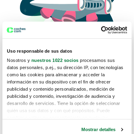
Uso responsable de sus datos
Nosotros y
nuestros 1022 socios
procesamos sus
datos personales, p.ej., su dirección IP, con tecnologías
como las cookies para almacenar y acceder la
Lo sentimos, no sabemos como
información en su dispositivo con el fin de ofrecer
te hemos traido hasta aquí.
publicidad y contenido personalizados, medición de
publicidad y contenido, investigación de audiencia y
desarrollo de servicios. Tiene la opción de seleccionar
Pero puedes encontrar el coche que estás
quién usa sus datos y con qué propósitos. Puede
buscando en alguno de estos enlaces:
cambiar o retirar su consentimiento en cualquier
momento desde la Declaración de cookies o clicando en
Coches nuevos
Mostrar detalles
el Menú de consentimiento.