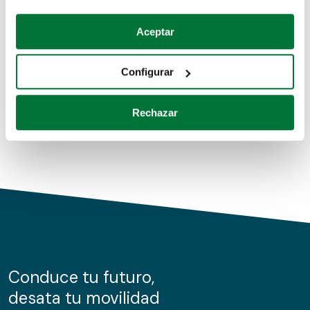
Coches de segunda mano
Si lo permite, también quisiéramos:
Aceptar
Recopilar información sobre su ubicación geográfica
Coches de km0
que puede tener una precisión de varios metros
Configurar
Coches de renting
Identificar su dispositivo analizándolo activamente
para buscar características específicas (huellas
Rechazar
digitales)
Obtenga más información sobre cómo se procesan sus
datos personales y establezca sus preferencias en la
sección de datos
. Puede cambiar o retirar su
consentimiento en cualquier momento en la Declaración
de cookies.
Las cookies de este sitio web se usan para personalizar
el contenido y los anuncios, ofrecer funciones de redes
sociales y analizar el tráfico. Además, compartimos
Conduce tu futuro,
información sobre el uso que haga del sitio web con
desata tu movilidad
nuestros partners de redes sociales, publicidad y análisis