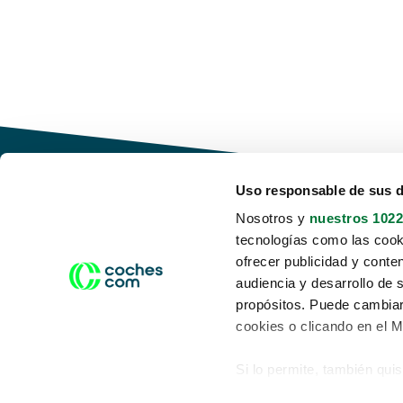
Uso responsable de sus 
Nosotros y
nuestros 1022
tecnologías como las cooki
Conduce tu futuro,
ofrecer publicidad y conte
desata tu movilidad
audiencia y desarrollo de 
propósitos. Puede cambiar
cookies o clicando en el 
Si lo permite, también qui
Acerca de nosotros
Aviso legal
Recopilar información