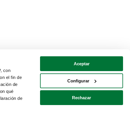
Aceptar
P, con
n el fin de
Configurar
gación de
con qué
Rechazar
laración de
Política de cookies
Contacto
 varios metros