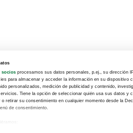
datos
 socios
procesamos sus datos personales, p.ej., su dirección I
es para almacenar y acceder la información en su dispositivo co
nido personalizados, medición de publicidad y contenido, investi
servicios. Tiene la opción de seleccionar quién usa sus datos y 
 o retirar su consentimiento en cualquier momento desde la Dec
Menú de consentimiento.
siéramos:
Aviso protección de datos
 sobre su ubicación geográfica que puede tener una precisión de