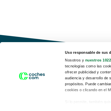
Uso responsable de sus 
Nosotros y
nuestros 1022
tecnologías como las cooki
Conduce tu futuro,
ofrecer publicidad y conte
desata tu movilidad
audiencia y desarrollo de 
propósitos. Puede cambiar
cookies o clicando en el 
Si lo permite, también qui
Acerca de nosotros
Aviso legal
Recopilar información