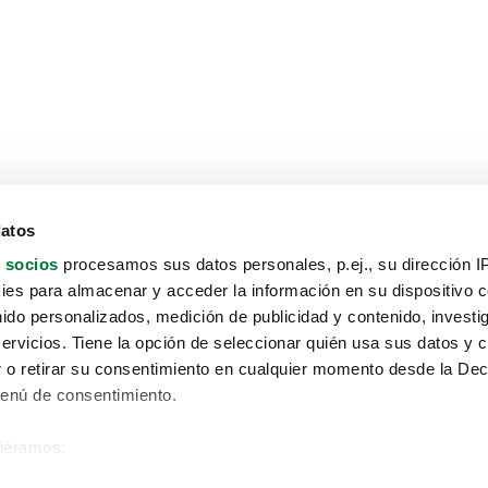
datos
 socios
procesamos sus datos personales, p.ej., su dirección I
es para almacenar y acceder la información en su dispositivo co
nido personalizados, medición de publicidad y contenido, investi
servicios. Tiene la opción de seleccionar quién usa sus datos y 
 o retirar su consentimiento en cualquier momento desde la Dec
Menú de consentimiento.
siéramos:
Aviso protección de datos
 sobre su ubicación geográfica que puede tener una precisión de