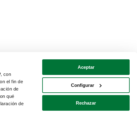
Aceptar
P, con
n el fin de
Configurar
gación de
con qué
Rechazar
laración de
Política de cookies
Contacto
 varios metros