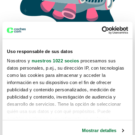
Uso responsable de sus datos
Nosotros y
nuestros 1022 socios
procesamos sus
datos personales, p.ej., su dirección IP, con tecnologías
como las cookies para almacenar y acceder la
Lo sentimos, no sabemos como
información en su dispositivo con el fin de ofrecer
te hemos traido hasta aquí.
publicidad y contenido personalizados, medición de
publicidad y contenido, investigación de audiencia y
desarrollo de servicios. Tiene la opción de seleccionar
Pero puedes encontrar el coche que estás
quién usa sus datos y con qué propósitos. Puede
buscando en alguno de estos enlaces:
cambiar o retirar su consentimiento en cualquier
momento desde la Declaración de cookies o clicando en
Coches nuevos
Mostrar detalles
el Menú de consentimiento.