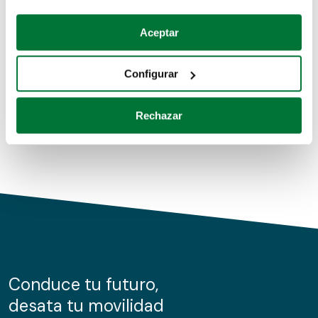
Coches de segunda mano
Si lo permite, también quisiéramos:
Aceptar
Recopilar información sobre su ubicación geográfica
Coches de km0
que puede tener una precisión de varios metros
Configurar
Coches de renting
Identificar su dispositivo analizándolo activamente
para buscar características específicas (huellas
Rechazar
digitales)
Obtenga más información sobre cómo se procesan sus
datos personales y establezca sus preferencias en la
sección de datos
. Puede cambiar o retirar su
consentimiento en cualquier momento en la Declaración
de cookies.
Las cookies de este sitio web se usan para personalizar
el contenido y los anuncios, ofrecer funciones de redes
sociales y analizar el tráfico. Además, compartimos
Conduce tu futuro,
información sobre el uso que haga del sitio web con
desata tu movilidad
nuestros partners de redes sociales, publicidad y análisis