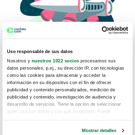
Uso responsable de sus datos
Nosotros y
nuestros 1022 socios
procesamos sus
datos personales, p.ej., su dirección IP, con tecnologías
como las cookies para almacenar y acceder la
Lo sentimos, no sabemos como
información en su dispositivo con el fin de ofrecer
te hemos traido hasta aquí.
publicidad y contenido personalizados, medición de
publicidad y contenido, investigación de audiencia y
desarrollo de servicios. Tiene la opción de seleccionar
Pero puedes encontrar el coche que estás
quién usa sus datos y con qué propósitos. Puede
buscando en alguno de estos enlaces:
cambiar o retirar su consentimiento en cualquier
momento desde la Declaración de cookies o clicando en
Coches nuevos
Mostrar detalles
el Menú de consentimiento.