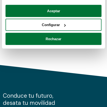
Coches de segunda mano
Si lo permite, también quisiéramos:
Aceptar
Recopilar información sobre su ubicación geográfica
Coches de km0
que puede tener una precisión de varios metros
Configurar
Coches de renting
Identificar su dispositivo analizándolo activamente
para buscar características específicas (huellas
Rechazar
digitales)
Obtenga más información sobre cómo se procesan sus
datos personales y establezca sus preferencias en la
sección de datos
. Puede cambiar o retirar su
consentimiento en cualquier momento en la Declaración
de cookies.
Las cookies de este sitio web se usan para personalizar
el contenido y los anuncios, ofrecer funciones de redes
sociales y analizar el tráfico. Además, compartimos
Conduce tu futuro,
información sobre el uso que haga del sitio web con
desata tu movilidad
nuestros partners de redes sociales, publicidad y análisis