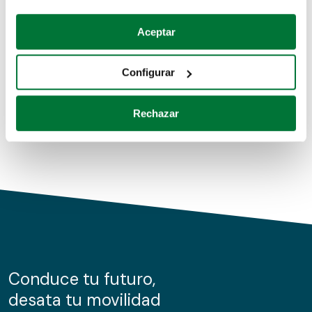
Coches de segunda mano
Si lo permite, también quisiéramos:
Aceptar
Recopilar información sobre su ubicación geográfica
Coches de km0
que puede tener una precisión de varios metros
Configurar
Coches de renting
Identificar su dispositivo analizándolo activamente
para buscar características específicas (huellas
Rechazar
digitales)
Obtenga más información sobre cómo se procesan sus
datos personales y establezca sus preferencias en la
sección de datos
. Puede cambiar o retirar su
consentimiento en cualquier momento en la Declaración
de cookies.
Las cookies de este sitio web se usan para personalizar
el contenido y los anuncios, ofrecer funciones de redes
sociales y analizar el tráfico. Además, compartimos
Conduce tu futuro,
información sobre el uso que haga del sitio web con
desata tu movilidad
nuestros partners de redes sociales, publicidad y análisis