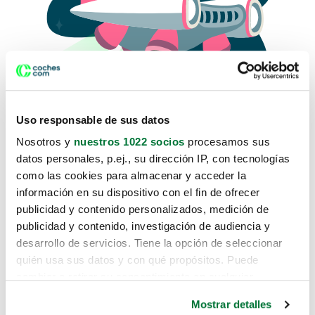
Uso responsable de sus datos
Nosotros y
nuestros 1022 socios
procesamos sus
datos personales, p.ej., su dirección IP, con tecnologías
como las cookies para almacenar y acceder la
Lo sentimos, no sabemos como
información en su dispositivo con el fin de ofrecer
te hemos traido hasta aquí.
publicidad y contenido personalizados, medición de
publicidad y contenido, investigación de audiencia y
desarrollo de servicios. Tiene la opción de seleccionar
Pero puedes encontrar el coche que estás
quién usa sus datos y con qué propósitos. Puede
buscando en alguno de estos enlaces:
cambiar o retirar su consentimiento en cualquier
momento desde la Declaración de cookies o clicando en
Coches nuevos
Mostrar detalles
el Menú de consentimiento.