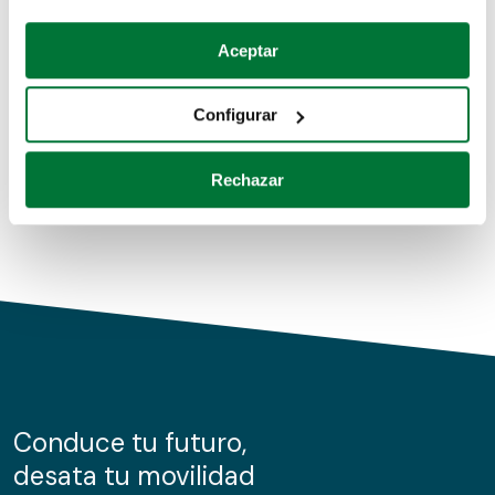
Coches de segunda mano
Si lo permite, también quisiéramos:
Aceptar
Recopilar información sobre su ubicación geográfica
Coches de km0
que puede tener una precisión de varios metros
Configurar
Coches de renting
Identificar su dispositivo analizándolo activamente
para buscar características específicas (huellas
Rechazar
digitales)
Obtenga más información sobre cómo se procesan sus
datos personales y establezca sus preferencias en la
sección de datos
. Puede cambiar o retirar su
consentimiento en cualquier momento en la Declaración
de cookies.
Las cookies de este sitio web se usan para personalizar
el contenido y los anuncios, ofrecer funciones de redes
sociales y analizar el tráfico. Además, compartimos
Conduce tu futuro,
información sobre el uso que haga del sitio web con
desata tu movilidad
nuestros partners de redes sociales, publicidad y análisis