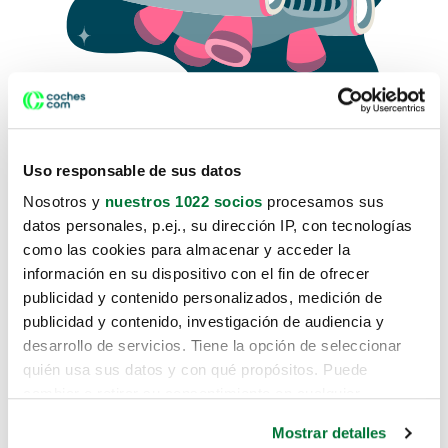
Uso responsable de sus datos
Nosotros y
nuestros 1022 socios
procesamos sus
datos personales, p.ej., su dirección IP, con tecnologías
como las cookies para almacenar y acceder la
Lo sentimos, no sabemos como
información en su dispositivo con el fin de ofrecer
te hemos traido hasta aquí.
publicidad y contenido personalizados, medición de
publicidad y contenido, investigación de audiencia y
desarrollo de servicios. Tiene la opción de seleccionar
Pero puedes encontrar el coche que estás
quién usa sus datos y con qué propósitos. Puede
buscando en alguno de estos enlaces:
cambiar o retirar su consentimiento en cualquier
momento desde la Declaración de cookies o clicando en
Coches nuevos
Mostrar detalles
el Menú de consentimiento.