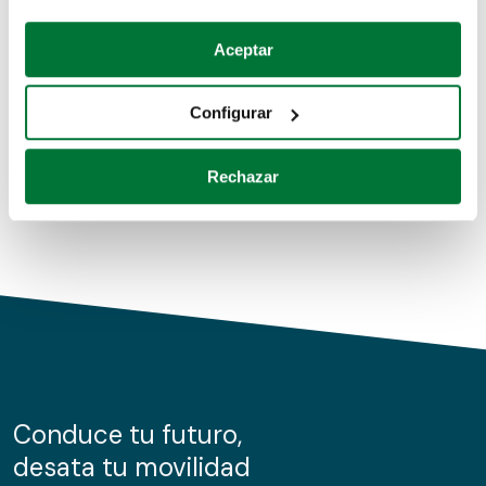
Coches de segunda mano
Si lo permite, también quisiéramos:
Aceptar
Recopilar información sobre su ubicación geográfica
Coches de km0
que puede tener una precisión de varios metros
Configurar
Coches de renting
Identificar su dispositivo analizándolo activamente
para buscar características específicas (huellas
Rechazar
digitales)
Obtenga más información sobre cómo se procesan sus
datos personales y establezca sus preferencias en la
sección de datos
. Puede cambiar o retirar su
consentimiento en cualquier momento en la Declaración
de cookies.
Las cookies de este sitio web se usan para personalizar
el contenido y los anuncios, ofrecer funciones de redes
sociales y analizar el tráfico. Además, compartimos
Conduce tu futuro,
información sobre el uso que haga del sitio web con
desata tu movilidad
nuestros partners de redes sociales, publicidad y análisis