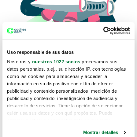
Uso responsable de sus datos
Nosotros y
nuestros 1022 socios
procesamos sus
datos personales, p.ej., su dirección IP, con tecnologías
como las cookies para almacenar y acceder la
Lo sentimos, no sabemos como
información en su dispositivo con el fin de ofrecer
te hemos traido hasta aquí.
publicidad y contenido personalizados, medición de
publicidad y contenido, investigación de audiencia y
desarrollo de servicios. Tiene la opción de seleccionar
Pero puedes encontrar el coche que estás
quién usa sus datos y con qué propósitos. Puede
buscando en alguno de estos enlaces:
cambiar o retirar su consentimiento en cualquier
momento desde la Declaración de cookies o clicando en
Coches nuevos
Mostrar detalles
el Menú de consentimiento.